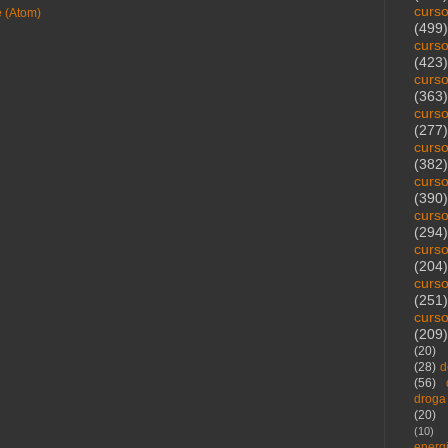
curs
e (Atom)
(499)
curs
(423)
curs
(363)
curs
(277)
curs
(382)
curs
(390)
curs
(294)
curs
(204)
curs
(251)
curs
(209)
(20)
(28)
d
(56)
droga
(20)
(10)
energ