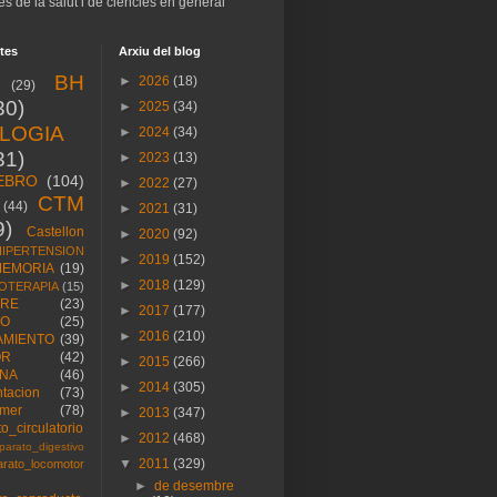
es de la salut i de ciències en general
tes
Arxiu del blog
BH
►
2026
(18)
(29)
30)
►
2025
(34)
OLOGIA
►
2024
(34)
31)
►
2023
(13)
EBRO
(104)
►
2022
(27)
CTM
(44)
►
2021
(31)
9)
Castellon
►
2020
(92)
HIPERTENSION
►
2019
(152)
EMORIA
(19)
►
2018
(129)
OTERAPIA
(15)
RE
(23)
►
2017
(177)
ÑO
(25)
►
2016
(210)
AMIENTO
(39)
OR
(42)
►
2015
(266)
NA
(46)
►
2014
(305)
ntacion
(73)
imer
(78)
►
2013
(347)
o_circulatorio
►
2012
(468)
parato_digestivo
▼
2011
(329)
arato_locomotor
►
de desembre