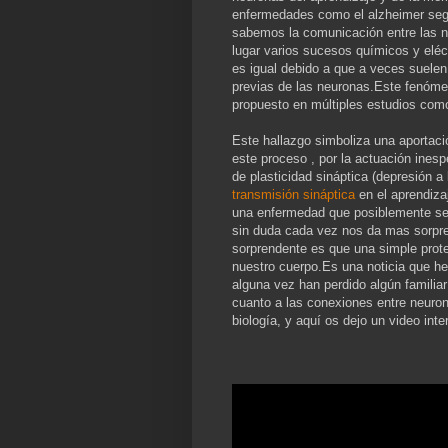
enfermedades como el alzheimer seg
sabemos la comunicación entre las ne
lugar varios sucesos químicos y eléc
es igual debido a que a veces suelen
previas de las neuronas.Este fenóme
propuesto en múltiples estudios como
Este hallazgo simboliza una aportac
este proceso , por la actuación ine
de plasticidad sináptica (depresión a 
transmisión sináptica
en el aprendiza
una enfermedad que posiblemente se
sin duda cada vez nos da mas sorpre
sorprendente es que una simple prot
nuestro cuerpo.Es una noticia que he
alguna vez han perdido algún famili
cuanto a las conexiones entre neuron
biología, y aquí os dejo un video int