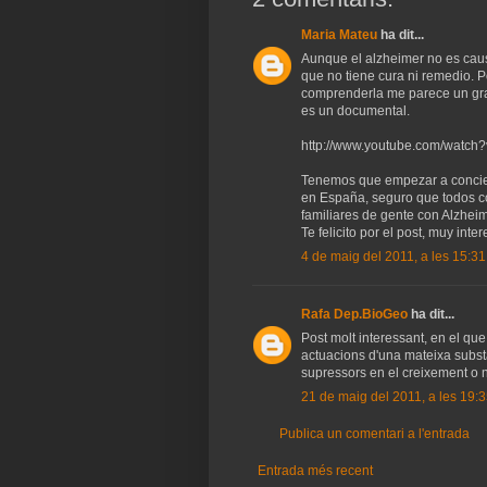
Maria Mateu
ha dit...
Aunque el alzheimer no es cau
que no tiene cura ni remedio. 
comprenderla me parece un gra
es un documental.
http://www.youtube.com/watch
Tenemos que empezar a concien
en España, seguro que todos c
familiares de gente con Alzhei
Te felicito por el post, muy inte
4 de maig del 2011, a les 15:3
Rafa Dep.BioGeo
ha dit...
Post molt interessant, en el que 
actuacions d'una mateixa subst
supressors en el creixement o 
21 de maig del 2011, a les 19
Publica un comentari a l'entrada
Entrada més recent