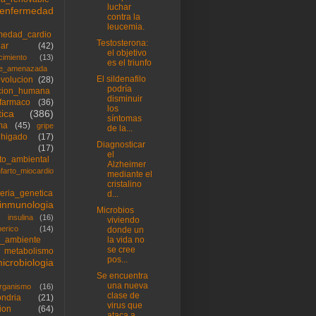
luchar
enfermedad
contra la
leucemia.
medad_cardio
Testosterona:
lar
(42)
el objetivo
cimiento
(13)
es el triunfo
ie_amenazada
El sildenafilo
volucion
(28)
podría
cion_humana
disminuir
farmaco
(36)
los
ica
(386)
síntomas
ma
(45)
gripe
de la...
higado
(17)
Diagnosticar
(17)
el
to_ambiental
Alzheimer
nfarto_miocardio
mediante el
cristalino
ieria_genetica
d...
inmunologia
Microbios
insulina
(16)
viviendo
berico
(14)
donde un
_ambiente
la vida no
se cree
metabolismo
pos...
icrobiologia
Se encuentra
una nueva
rganismo
(16)
clase de
ondria
(21)
virus que
ion
(64)
ataca a ...