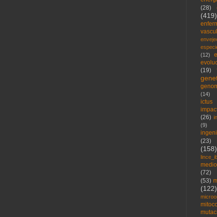
(28)
(419)
enfer
vascu
enveje
espec
e
(12)
evolu
(19)
genet
geno
(14)
ictus
impac
(26)
i
(9)
ingen
(23)
(158)
lince_i
medio
(72)
m
(53)
(122)
microo
mitoc
mutac