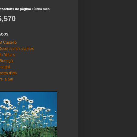
itzacions de pàgina l'últim mes
6,570
AÇOS
 Castelló
Desert de les palmes
riu Millars
 Renegà
marjal
serra d'Irta
re la Sal