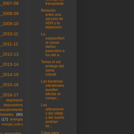
o_2007-08
transplante
Relación
o_2008-09
entre una
sección de
ADN y la
o_2009-10
depresión
o_2010-11
La
esquizofren
ia causa
o_2011-12
daños
parecidos a
o_2012-13
los del a...
Tomar el sol
o_2013-14
protege del
asma
o_2014-15
infantil
Las bacterias
o_2015-16
intestinales
pueden
afectar al
o_2016-17
compo...
depresion
depuradora
Las
alteracione
escubrimiento
s del olfato
diabetes
(60)
y del sueño
(17)
energia
podrían
energia_eolica
se...
Clave para
ia_renovable