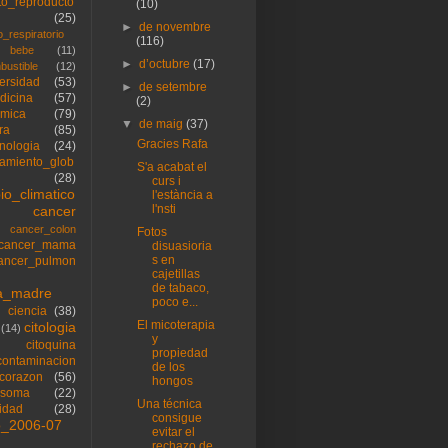
to_reproducto
(10)
(25)
►
de novembre
o_respiratorio
(116)
bebe
(11)
►
d’octubre
(17)
bustible
(12)
versidad
(53)
►
de setembre
dicina
(57)
(2)
imica
(79)
▼
de maig
(37)
ra
(85)
Gracies Rafa
cnologia
(24)
tamiento_glob
S'a acabat el
(28)
curs i
io_climatico
l'estància a
l'nsti
cancer
cancer_colon
Fotos
cancer_mama
disuasioria
s en
ancer_pulmon
cajetillas
de tabaco,
la_madre
poco e...
ciencia
(38)
El micoterapia
citologia
(14)
y
citoquina
propiedad
contaminacion
de los
corazon
(56)
hongos
osoma
(22)
Una técnica
sidad
(28)
consigue
o_2006-07
evitar el
rechazo de