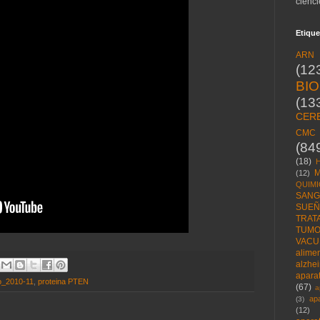
ciènci
Etique
ARN
(12
BI
(13
CER
CMC
(84
(18)
M
(12)
QUIMI
SANG
SUE
TRAT
TUM
VACU
alime
alzhe
aparat
o_2010-11
,
proteina PTEN
(67)
a
ap
(3)
(12)