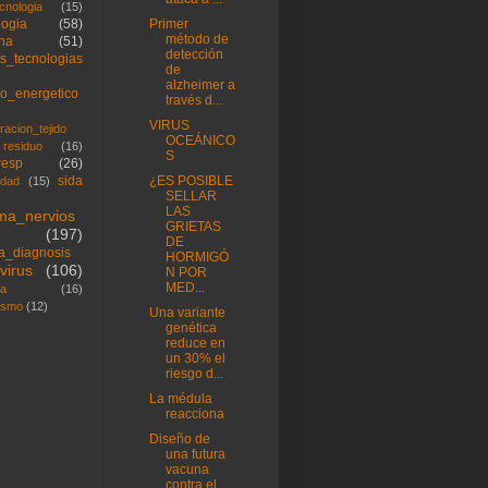
cnologia
(15)
logia
(58)
Primer
método de
na
(51)
detección
s_tecnologias
de
alzheimer a
so_energetico
través d...
VIRUS
racion_tejido
OCEÁNICO
residuo
(16)
S
resp
(26)
sida
¿ES POSIBLE
idad
(15)
SELLAR
LAS
ema_nervios
GRIETAS
(197)
DE
ca_diagnosis
HORMIGÓ
virus
(106)
N POR
MED...
na
(16)
ismo
(12)
Una variante
genética
reduce en
un 30% el
riesgo d...
La médula
reacciona
Diseño de
una futura
vacuna
contra el