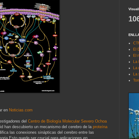
Visual
10
ENLL
CTM
El 
El 
La
La 
La 
Tor
ar en
Noticias.com
estigadores del
Centro de Biología Molecular Severo Ochoa
id han descubierto un mecanismo del cerebro de la
proteína
fica las conexiones sinápticas del cerebro entre las
oria.Esto puede ser crucial para aplicaciones en