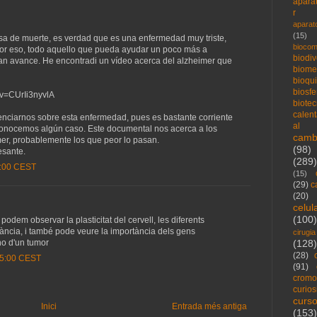
apara
r
aparat
(15)
sa de muerte, es verdad que es una enfermedad muy triste,
biocom
Por eso, todo aquello que pueda ayudar un poco más a
biodi
n avance. He encontradi un vídeo acerca del alzheimer que
biome
bioqu
biosfe
?v=CUrIi3nyvlA
biote
calen
ciarnos sobre esta enfermedad, pues es bastante corriente
al
onocemos algún caso. Este documental nos acerca a los
camb
mer, probablemente los que peor lo pasan.
(98)
resante.
(289)
1:00 CEST
(15)
(29)
c
(20)
celu
(100)
podem observar la plasticitat del cervell, les diferents
ància, i també pode veure la importància dels gens
cirugia
(128)
no d'un tumor
(28)
:35:00 CEST
(91)
crom
curio
curs
Inici
Entrada més antiga
(153)