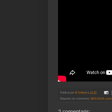
Publicat per
El Umbral
a
12:33
Etiquetes de comentaris:
BIOLOGIA
,
curs
2 comentaris: