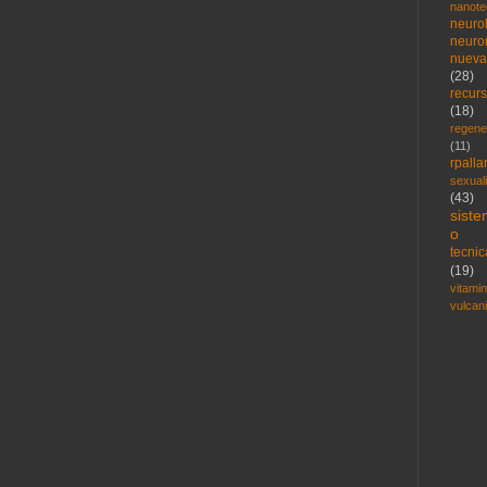
nanote
neuro
neuro
nueva
(28)
recur
(18)
regene
(11)
rpalla
sexual
(43)
sist
o
tecni
(19)
vitami
vulcan