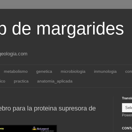
 de margarides
ageologia.com
metabolismo
genetica
microbiologia
inmunologia
con
ico
practica
anatomia_aplicada
Transl
ebro para la proteina supresora de
Power
CONT