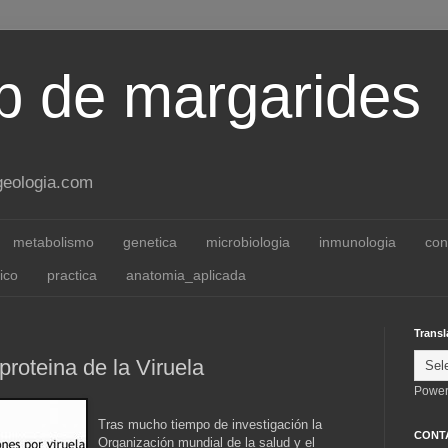
 de margarides
ageologia.com
metabolismo
genetica
microbiologia
inmunologia
con
ico
practica
anatomia_aplicada
Transl
proteina de la Viruela
Power
Tras mucho tiempo de investigación la
CONT
Organización mundial de la salud y el