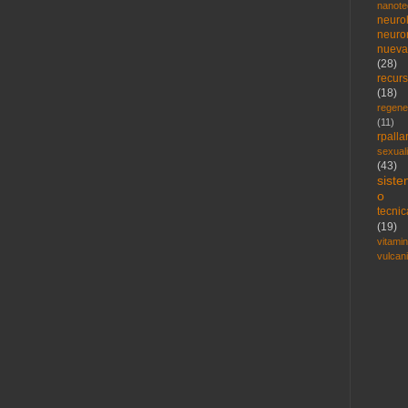
nanote
neuro
neuro
nueva
(28)
recur
(18)
regene
(11)
rpalla
sexual
(43)
sist
o
tecni
(19)
vitami
vulcan