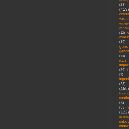
(28)
(419)
enfer
vascu
enveje
espec
e
(12)
evolu
(19)
genet
geno
(14)
ictus
impac
(26)
i
(9)
ingen
(23)
(158)
lince_i
medio
(72)
m
(53)
(122)
microo
mitoc
mutac