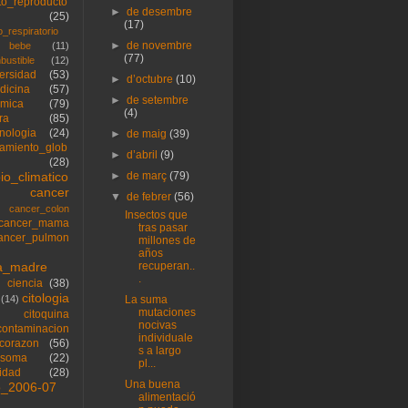
to_reproducto
►
de desembre
(25)
(17)
o_respiratorio
►
de novembre
bebe
(11)
(77)
bustible
(12)
versidad
(53)
►
d’octubre
(10)
dicina
(57)
►
de setembre
imica
(79)
(4)
ra
(85)
cnologia
(24)
►
de maig
(39)
tamiento_glob
►
d’abril
(9)
(28)
io_climatico
►
de març
(79)
cancer
▼
de febrer
(56)
cancer_colon
Insectos que
cancer_mama
tras pasar
ancer_pulmon
millones de
años
la_madre
recuperan..
.
ciencia
(38)
citologia
(14)
La suma
mutaciones
citoquina
nocivas
contaminacion
individuale
corazon
(56)
s a largo
osoma
(22)
pl...
sidad
(28)
Una buena
o_2006-07
alimentació