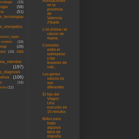
Inundaciones
cnologia
(15)
en la
logia
(58)
provincia
na
(51)
de
s_tecnologias
Valencia:
2ªparte
so_energetico
L'oli d'oliva i el
càncer de
racion_tejido
mama.
residuo
(16)
Conexión
resp
(26)
entre el
sida
idad
(15)
sobrepeso
y las
ema_nervios
lesiones de
(197)
rodi...
ca_diagnosis
Los genes
virus
(106)
vascos no
na
(16)
son
diferentes
ismo
(12)
El hijo del
Viagra':
Una
erección en
15 minutos
Bótox para
tratar
algunos
tipos de
migraña