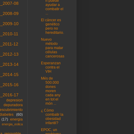
n puede
o_2007-08
ayudar a
combatir el
o_2008-09
...
El cáncer es
o_2009-10
genético
pero no
hereditario.
o_2010-11
Nuevo
o_2011-12
método
para matar
células
o_2012-13
cancerosas
Esperanzan
o_2013-14
contra el
VIH
o_2014-15
Més de
500.000
o_2015-16
dones
moren
o_2016-17
cada any
en tot el
depresion
món ...
depuradora
escubrimiento
¿ Cómo
diabetes
(60)
combatir la
obesidad
(17)
energia
infantil?
energia_eolica
EPOC, un
ia_renovable
problema