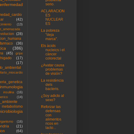
enfermedad
serio.
ACLARACION
medad_cardio
ES
lar
(42)
NUCLEAR
ES
cimiento
(13)
ie_amenazada
La pobreza
volucion
(28)
"deja
cion_humana
marca".
farmaco
(36)
Els àcids
ica
(386)
nucleics i el
ma
(45)
gripe
càncer
higado
(17)
colorectal
(17)
¿Avatar causa
to_ambiental
problemas
nfarto_miocardio
de visión?
La resistència
ieria_genetica
dels
inmunologia
bacteris.
insulina
(16)
¿Soy adicto al
berico
(14)
sexo?
_ambiente
metabolismo
Reforzar las
icrobiologia
defensas
con
alimentos
rganismo
(16)
ricos en
ondria
(21)
lacto...
ion
(64)