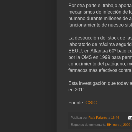
Por otra parte el trabajo apor
mecanismos de infección de los
humano durante millones de añ
funcionamiento de nuestro sis
La destrucción del stock de la
laboratorio de máxima seguri
EEUU, en Atlantaa 60º bajo ce
por la OMS en 1999 para permit
conocimiento del patógeno, mej
fármacos más efectivos contra
Esta investigación que todavia
en 2011.
Fuente:
CSIC
Publicat per
Rafa Pallarés
a
18:44
Etiquetes de comentaris:
BH
,
curso_2009-