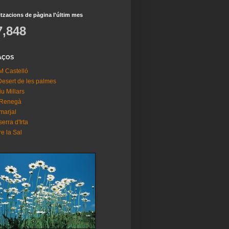
itzacions de pàgina l'últim mes
7,848
AÇOS
 Castelló
Desert de les palmes
riu Millars
 Renegà
marjal
serra d'Irta
re la Sal