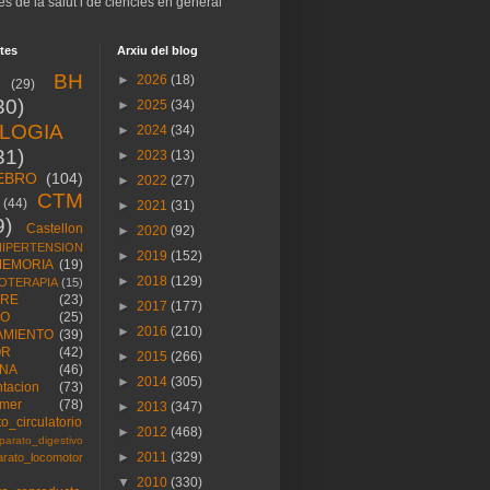
es de la salut i de ciències en general
tes
Arxiu del blog
BH
►
2026
(18)
(29)
30)
►
2025
(34)
OLOGIA
►
2024
(34)
31)
►
2023
(13)
EBRO
(104)
►
2022
(27)
CTM
(44)
►
2021
(31)
9)
Castellon
►
2020
(92)
HIPERTENSION
►
2019
(152)
EMORIA
(19)
►
2018
(129)
OTERAPIA
(15)
RE
(23)
►
2017
(177)
ÑO
(25)
►
2016
(210)
AMIENTO
(39)
OR
(42)
►
2015
(266)
NA
(46)
►
2014
(305)
ntacion
(73)
imer
(78)
►
2013
(347)
o_circulatorio
►
2012
(468)
parato_digestivo
►
2011
(329)
arato_locomotor
▼
2010
(330)