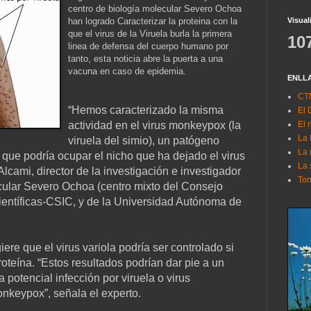
centro de biología molecular Severo Ochoa
han logrado Caracterizar la proteina con la
Visual
que el virus de la Viruela burla la primera
10
linea de defensa del cuerpo humano por
tanto, esta noticia abre la puerta a una
vacuna en caso de epidemia.
ENLL
CTM
“Hemos caracterizado la misma
El 
actividad en el virus monkeypox (la
El 
La
viruela del simio), un patógeno
La 
ue podría ocupar el nicho que ha dejado el virus
La 
 Alcami, director de la investigación e investigador
Tor
cular Severo Ochoa (centro mixto del Consejo
ientíficas-CSIC, y de la Universidad Autónoma de
ere que el virus variola podría ser controlado si
oteína. “Estos resultados podrían dar pie a un
a potencial infección por viruela o virus
onkeypox”, señala el experto.