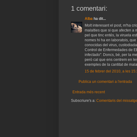
1 comentari:
Alba
ha dit...
Molt interesant el post, m'ha cri
malalties que si que afecten a 
pel que tinc entés, la viruela e
nomes hi ha en laboratois, que 
conocidas del virus, custodiad
Control de Enfermedades de EE
infectado". Doncs, bé, per la m
però cal que ens centrem en le
exemples de la cantitat de mala
15 de febrer del 2010, a les 1
Publica un comentari a l'entrada
Entrada més recent
Subscriure's a:
Comentaris del missatg