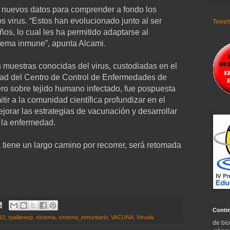
ta nuevos datos para comprender a fondo los
 virus. “Estos han evolucionado junto al ser
Tweets
os, lo cual les ha permitido adaptarse al
tema inmune”, apunta Alcami.
s muestras conocidas del virus, custodiadas en el
dad del Centro de Control de Enfermedades de
ro sobre tejido humano infectado, fue pospuesta
ir a la comunidad científica profundizar en el
orar las estrategias de vacunación y desarrollar
 la enfermedad.
 tiene un largo camino por recorrer, será retomada
Conti
10
,
rpallaresp
,
sistema
,
sistema_inmunitario
,
VACUNA
,
Viruela
de bio