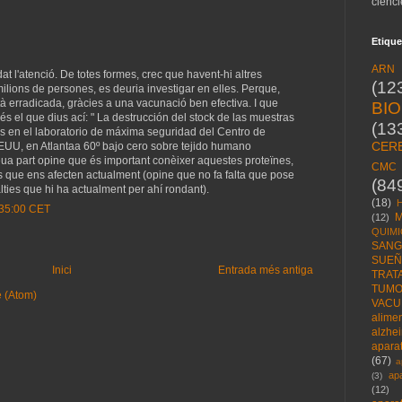
ciènci
Etique
ARN
dat l'atenció. De totes formes, crec que havent-hi altres
(12
milions de persones, es deuria investigar en elles. Perque,
stà erradicada, gràcies a una vacunació ben efectiva. I que
BI
és el que dius ací: " La destrucción del stock de las muestras
(13
as en el laboratorio de máxima seguridad del Centro de
CER
UU, en Atlantaa 60º bajo cero sobre tejido humano
eua part opine que és important conèixer aquestes proteïnes,
CMC
s que ens afecten actualment (opine que no fa falta que pose
(84
lties que hi ha actualment per ahí rondant).
(18)
5:35:00 CET
M
(12)
QUIMI
SANG
SUE
Inici
Entrada més antiga
TRAT
TUM
e (Atom)
VACU
alime
alzhe
aparat
(67)
a
ap
(3)
(12)