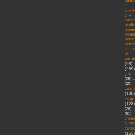
apara
r
aparat
(15)
biocom
biodi
biome
bioqu
biosfe
biote
calen
al
camb
(98)
(289)
(15)
(29)
c
(20)
celu
(100)
cirugia
(128)
(28)
(91)
crom
curio
curs
(153)