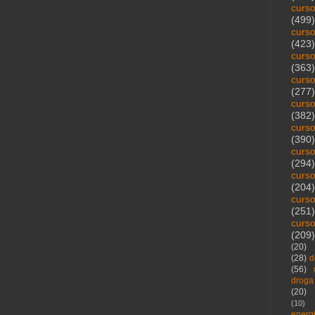
curs
(499)
curs
(423)
curs
(363)
curs
(277)
curs
(382)
curs
(390)
curs
(294)
curs
(204)
curs
(251)
curs
(209)
(20)
(28)
d
(56)
droga
(20)
(10)
energ