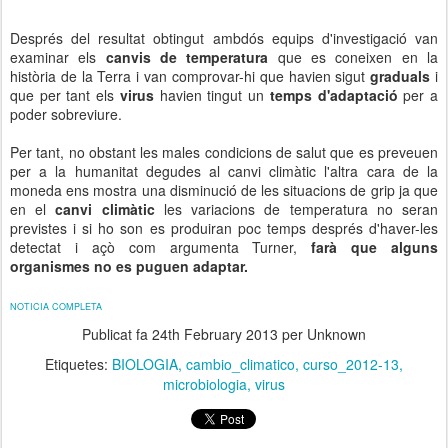
Després del resultat obtingut ambdós equips d'investigació van
examinar els
canvis de temperatura
que es coneixen en la
història de la Terra i van comprovar-hi que havien sigut
graduals
i
que per tant els
virus
havien tingut un
temps d'adaptació
per a
poder sobreviure.
Per tant, no obstant les males condicions de salut que es preveuen
per a la humanitat degudes al canvi climàtic l'altra cara de la
moneda ens mostra una disminució de les situacions de grip ja que
en el
canvi climàtic
les variacions de temperatura no seran
previstes i si ho son es produiran poc temps després d'haver-les
detectat i açò com argumenta Turner,
farà que alguns
organismes no es puguen adaptar.
NOTICIA COMPLETA
Publicat fa
24th February 2013
per Unknown
Etiquetes:
BIOLOGIA
cambio_climatico
curso_2012-13
microbiologia
virus