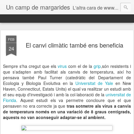
Un camp de margarides
L'altra cara de www.biologiageologia.com
FEB
El canvi climàtic també ens beneficia
24
Sempre s'ha cregut que els
virus
com el de la
grip
,són resistents i
que s'adapten amb facilitat als canvis de temperatura, així ho
pensava també Paul Turner (catedràtic del Departament de
Ecologia y Biologia Evolutiva en la
Universitat de Yale
en New
Haven, Connecticut, Estats Units) el qual va realitzar un estudi amb
el seu equip d'investigació i amb la col·laboració de la
universitat de
Florida
. Aquest estudi els va permetre concloure que el que
pensaven no era correcte ja que
tras sotmetre als virus a canvis
de temperatura només en una variació de 8 graus centígrads,
aquests no van aconseguir adaptar-se al ambient.