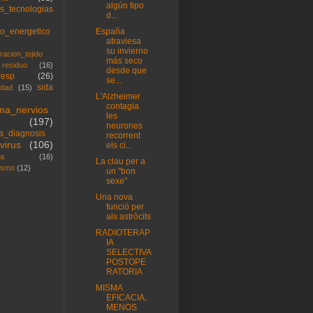
algún tipo
s_tecnologias
d...
so_energetico
España
atraviesa
su invierno
racion_tejido
más seco
residuo
(16)
desde que
resp
(26)
se...
sida
idad
(15)
L'Alzheimer
contagia
ema_nervios
les
(197)
neurones
ca_diagnosis
recorrent
virus
(106)
els ci...
na
(16)
La clau per a
ismo
(12)
un "bon
sexe"
Una nova
funció per
als astròcits
RADIOTERAP
IA
SELECTIVA
POSTOPE
RATORIA
MISMA
EFICACIA,
MENOS