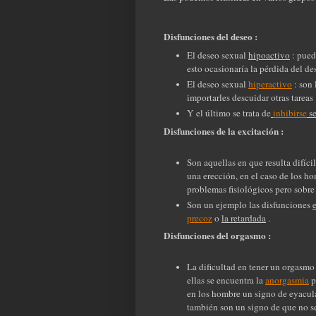
Disfunciones del deseo :
El deseo sexual
hipoactivo
: pued
esto ocasionaría la pérdida del de
El deseo sexual
hiperactivo
: son 
importarles descuidar otras tareas
Y el último se trata de
inhibirse
se
Disfunciones de la excitación :
Son aquellas en que resulta difíci
una erección, en el caso de los h
problemas fisiológicos pero sobre
Son un ejemplo las disfunciones
e
precoz
o
la retardada
.
Disfunciones del orgasmo :
La dificultad en tener un orgasmo 
ellas se encuentra la
anorgasmia
p
en los hombre un signo de eyacul
también son un signo de que no s