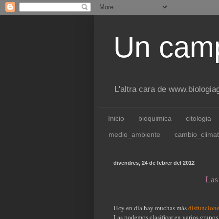
Un camp
L'altra cara de www.biologi
Inicio
bioquimica
citologia
medio_ambiente
cambio_climat
divendres, 24 de febrer del 2012
Las
Hoy en día hay muchas más
disfuncion
Las podemos clasificar en varios grupos 