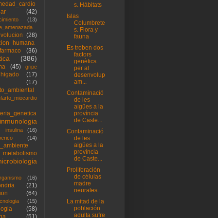
medad_cardio
s. Hábitats
lar
(42)
Islas
cimiento
(13)
Columbrete
ie_amenazada
s. Flora y
volucion
(28)
fauna
cion_humana
Es troben dos
farmaco
(36)
factors
ica
(386)
genètics
ma
(45)
gripe
per al
higado
(17)
desenvolup
am...
(17)
to_ambiental
Contaminació
nfarto_miocardio
de les
aigües a la
ieria_genetica
província
de Caste...
inmunologia
insulina
(16)
Contaminació
berico
(14)
de les
aigües a la
_ambiente
província
metabolismo
de Caste...
icrobiologia
Proliferación
de células
rganismo
(16)
madre
ondria
(21)
neurales.
ion
(64)
cnologia
(15)
La mitad de la
población
logia
(58)
adulta sufre
na
(51)