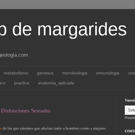
 de margarides
ageologia.com
metabolismo
genetica
microbiologia
inmunologia
con
ico
practica
anatomia_aplicada
Transl
 Disfunciones Sexuales
Power
es
de las que creemos que afectan tanto a hombres como a mujeres.
CONT
: