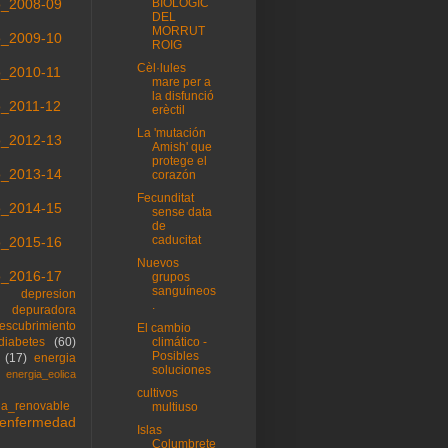
o_2008-09
BIOLÒGIC
DEL
MORRUT
o_2009-10
ROIG
Cèl·lules
o_2010-11
mare per a
la disfunció
o_2011-12
erèctil
La 'mutación
o_2012-13
Amish' que
protege el
o_2013-14
corazón
Fecunditat
o_2014-15
sense data
de
caducitat
o_2015-16
Nuevos
o_2016-17
grupos
sanguíneos
depresion
.
depuradora
escubrimiento
El cambio
diabetes
(60)
climático -
Posibles
(17)
energia
soluciones
energia_eolica
cultivos
ia_renovable
multiuso
enfermedad
Islas
Columbrete