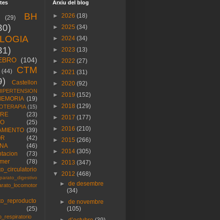
tes
Arxiu del blog
BH
►
2026
(18)
(29)
30)
►
2025
(34)
OLOGIA
►
2024
(34)
31)
►
2023
(13)
EBRO
(104)
►
2022
(27)
CTM
(44)
►
2021
(31)
9)
Castellon
►
2020
(92)
HIPERTENSION
►
2019
(152)
EMORIA
(19)
►
2018
(129)
OTERAPIA
(15)
RE
(23)
►
2017
(177)
ÑO
(25)
►
2016
(210)
AMIENTO
(39)
OR
(42)
►
2015
(266)
NA
(46)
►
2014
(305)
ntacion
(73)
imer
(78)
►
2013
(347)
o_circulatorio
▼
2012
(468)
parato_digestivo
►
de desembre
arato_locomotor
(34)
to_reproducto
►
de novembre
(25)
(105)
o_respiratorio
►
d’octubre
(39)