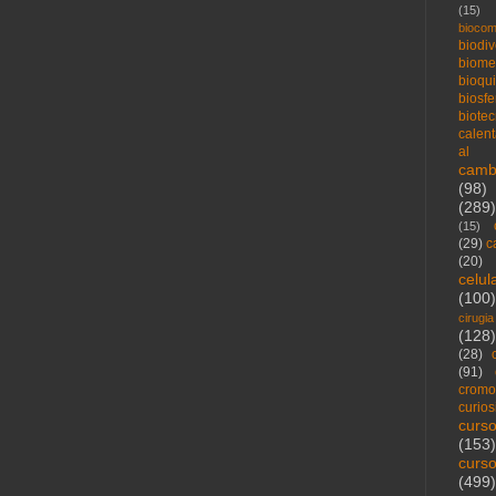
(15)
biocom
biodi
biome
bioqu
biosfe
biote
calen
al
camb
(98)
(289)
(15)
(29)
c
(20)
celu
(100)
cirugia
(128)
(28)
(91)
crom
curio
curs
(153)
curs
(499)