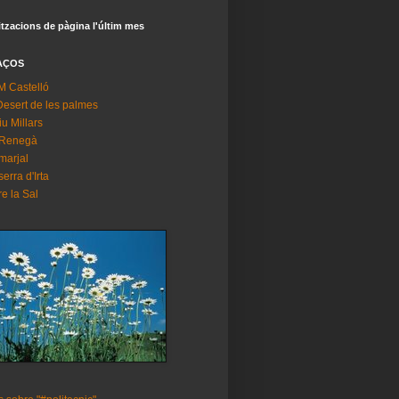
itzacions de pàgina l'últim mes
AÇOS
 Castelló
Desert de les palmes
riu Millars
 Renegà
marjal
serra d'Irta
re la Sal