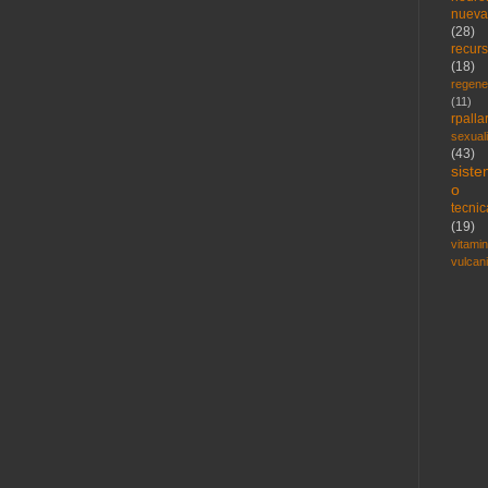
nueva
(28)
recur
(18)
regene
(11)
rpalla
sexual
(43)
sist
o
tecni
(19)
vitami
vulcan