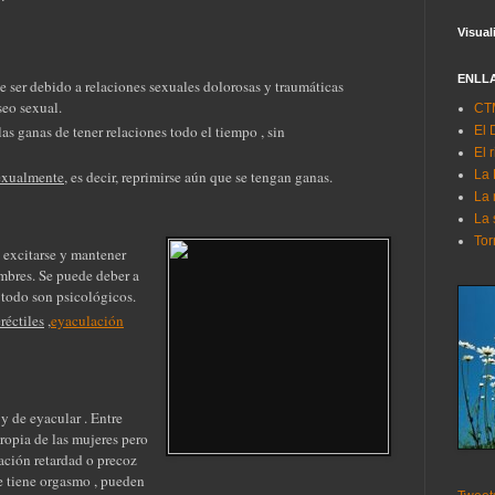
Visual
ENLL
e ser debido a relaciones sexuales dolorosas y traumáticas
seo sexual.
CTM
las ganas de tener relaciones todo el tiempo , sin
El 
El 
La
xualmente
, es decir, reprimirse aún que se tengan ganas.
La 
La 
Tor
l excitarse y mantener
ombres. Se puede deber a
 todo son psicológicos.
réctiles
,
eyaculación
y de eyacular . Entre
ropia de las mujeres pero
ación retardad o precoz
e tiene orgasmo , pueden