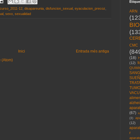
Etique
curso_2011-12
,
disapareunia
,
disfuncion_sexual
,
eyaculacion_precoz
,
ARN
ual
,
sexo
,
sexualidad
(12
BI
(13
CER
CMC
(84
Inici
Entrada més antiga
(18)
e (Atom)
M
(12)
QUIMI
SANG
SUE
TRAT
TUM
VACU
alime
alzhe
aparat
(67)
a
ap
(3)
(12)
apara
r
aparat