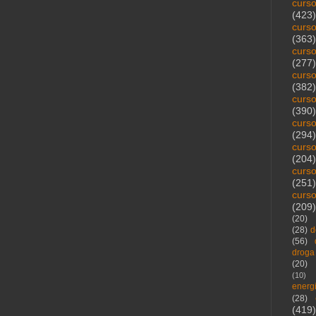
curs
(423)
curs
(363)
curs
(277)
curs
(382)
curs
(390)
curs
(294)
curs
(204)
curs
(251)
curs
(209)
(20)
(28)
d
(56)
droga
(20)
(10)
energ
(28)
(419)