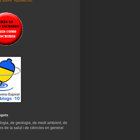
 sobre "#politecnic"
nguts
logia, de geologia, de medi ambient, de
es de la salut i de ciències en general