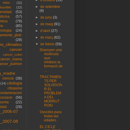
bebe
(11)
►
de setembre
bustible
(12)
(9)
versidad
(53)
dicina
(57)
►
de juny
(3)
imica
(79)
►
de maig
(91)
ra
(85)
cnologia
(24)
►
d’abril
(27)
tamiento_glob
►
de març
(62)
(28)
io_climatico
▼
de febrer
(59)
cancer
Disenyen una
molècula
cancer_colon
que
cancer_mama
inhibeix la
ancer_pulmon
formació de
...
la_madre
TRACTAMEN
ciencia
(38)
TS PER
citologia
(14)
SOLVENTA
citoquina
R EL
contaminacion
PROBLEM
A DEL
corazon
(56)
MORRUT
osoma
(22)
ROIG
sidad
(28)
o_2006-07
Ovocitos para
todas las
edades.
o_2007-08
EL CICLE