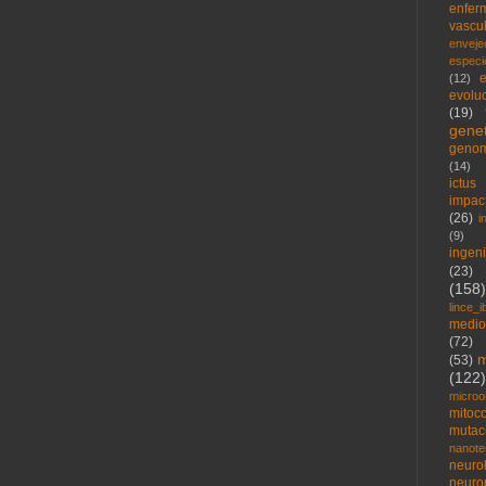
enfer
vascu
enveje
espec
e
(12)
evolu
(19)
genet
geno
(14)
ictus
impac
(26)
i
(9)
ingen
(23)
(158)
lince_i
medio
(72)
m
(53)
(122)
microo
mitoc
mutac
nanote
neuro
neuro