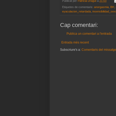
Publicat per
Patricia Dragut
a
21:03
Etiquetes de comentaris:
anorgasmia
,
BH
,
eyaculacion_retardada
,
insensibilidad_sex
Cap comentari:
Publica un comentari a l'entrada
Entrada més recent
Subscriure's a:
Comentaris del missatg