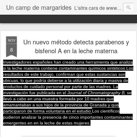
Un camp de margarides
L'altra cara de www.biologiageologia.com
Un nuevo método detecta parabenos y
NOV
8
bisfenol A en la leche materna
Investigadores españoles han creado una herramienta que analiza
si la leche materna contiene contaminantes químicos sintéticos.
Los
resultados de este trabajo,
confirman que estas sustancias son
ubicuas, lo que podría deberse a la utilización diaria y masiva de
productos de cuidado personal por parte de las madres.
La
investigación fue publicada en el
Journal of Chromatography B,
se
llevó a cabo en una muestra formada por 10 madres que
amamantaban a sus hijos de la provincia de Granada y que
participaron de forma voluntaria en el estudio.
Los científicos
pudieron analizar la presencia de cinco importantes contaminantes
emergentes en en la leche de estas mujeres.